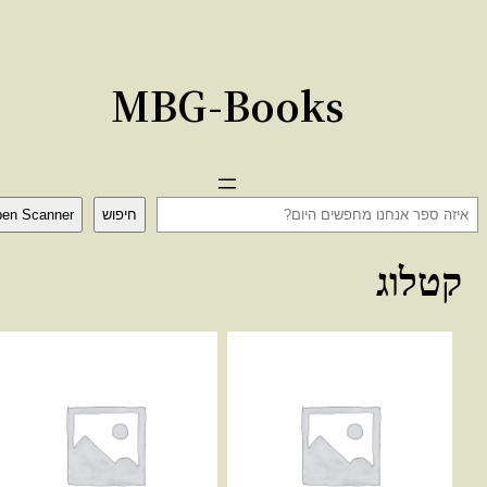
לג
כן
MBG-Books
חיפוש
Open Scanner
קטלוג