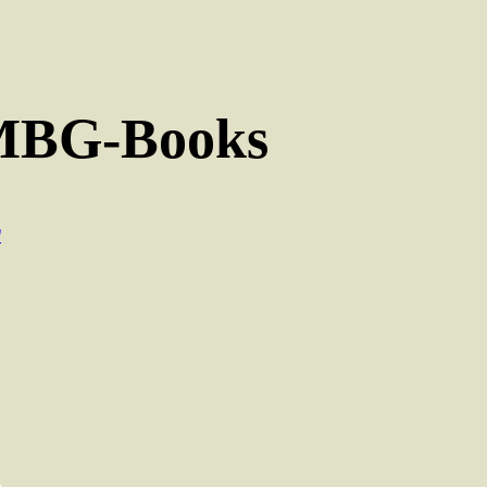
לדלג
לתוכן
MBG-Books
ע
פ
מ