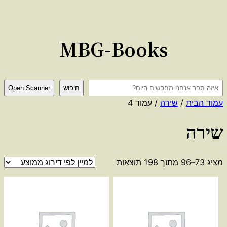
לדלג
לתוכן
MBG-Books
ח
חיפוש
Open Scanner
י
עמוד הבית
/
שירה
/ עמוד 4
פ
שירה
ו
ש
ממוין
מציג 73–96 מתוך 198 תוצאות
לפי
דירוג
ממוצע