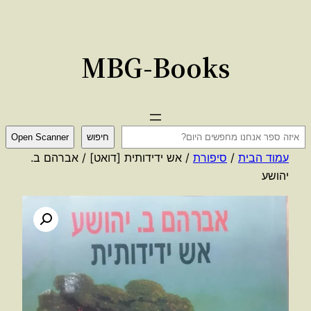
לדלג
לתוכן
MBG-Books
ח
חיפוש
Open Scanner
י
עמוד הבית
/
סיפורת
/ אש ידידותית [דואט] / אברהם ב.
פ
יהושע
ו
ש