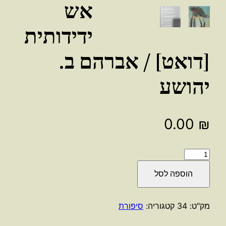
אש
ידידותית
[דואט] / אברהם ב.
יהושע
0.00
₪
כמות
של
הוספה לסל
אש
ידידותית
[דואט]
מק"ט:
34
קטגוריה:
סיפורת
/