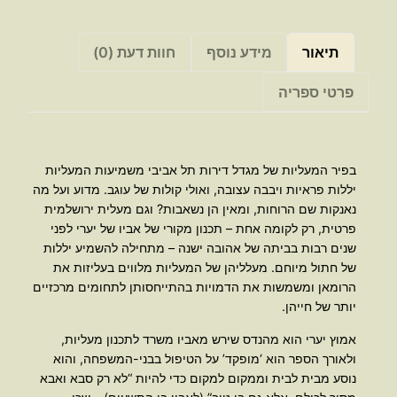
אברהם
ב.
יהושע
תיאור
מידע נוסף
חוות דעת (0)
פרטי ספריה
בפיר המעליות של מגדל דירות תל אביבי משמיעות המעליות
יללות פראיות ויבבה עצובה, ואולי קולות של עוגב. מדוע ועל מה
נאנקות שם הרוחות, ומאין הן נשאבות? וגם מעלית ירושלמית
פרטית, רק לקומה אחת – תכנון מקורי של אביו של יערי לפני
שנים רבות בביתה של אהובה ישנה – מתחילה להשמיע יללות
של חתול מיוחם. מעלליהן של המעליות מלווים בעליזות את
הרומאן ומשמשות את הדמויות בהתייחסותן לתחומים מרכזיים
יותר של חייהן.
אמוץ יערי הוא מהנדס שירש מאביו משרד לתכנון מעליות,
ולאורך הספר הוא ‘מופקד’ על הטיפול בבני-המשפחה, והוא
נוסע מבית לבית וממקום למקום כדי להיות “לא רק סבא ואבא