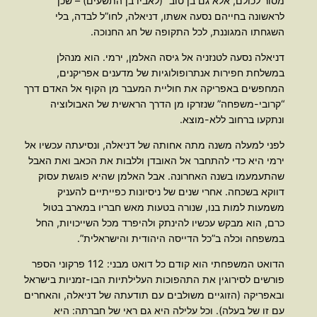
מסור לכולם, אלא גם בן טוב” (לאביו בן התשעים) – שכן
לראשונה בחייהם נסעה אשתו, דניאלה, לחו”ל לבדה, בלי
השגחתו המגוננת, לכל התקופה של חג החנוכה.
דניאלה נסעה לטנזניה אל גיסה האלמן, ירמי. הוא מנהלן
במשלחת חפירות אנתרופולוגיות של מדענים אפריקנים,
המחפשים באפריקה את חוליית המעבר מן הקוף אל האדם דרך
“קרובי-משפחה” שנזרקו מן הדרך הראשית של האבולוציה
ונתקעו ברחוב ללא-מוצא.
לפני למעלה משנה מתה אחותה של דניאלה, ונסיעתה עכשיו אל
ירמי היא כדי להתחבר אל האובדן וללבות את הכאב ואת האבל
שהתעמעמו בשנה האחרונה. אבל האלמן שהיא פוגשת עסוק
דווקא בשכחה. אחרי שנים של ניסיונות כפייתיים להעניק
משמעות למות בנו, שנורה בטעות מאש חבריו במארב בטול
כרם, הוא מבקש עכשיו להינתק ולהיפרד מכל השייכויות, החל
במשפחה וכלה ב”כל הדייסה היהודית והישראלית”.
הדואט המשפחתי הוא קודם כל דואט מבני: 112 פרקוני הספר
פורשים לסירוגין את התהפוכות העלילתיות הבו-זמניות בישראל
ובאפריקה (הזוגיים משולבים עם תודעתה של דניאלה, והאחרים
עם זו של בעלה). וכל עלילה היא גם ראי של חברתה: היא