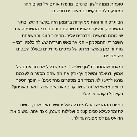
סופחת ממנה לשון ופרטים, מנערת אותם אל מקום אחר
ומספקת להם הקשרים מעוררים חדשים.
הביוגרפיה והזהות ממוקדות ברומאן הזה בקשר הרגשי בתוך
המשפחה, ובעיקר באופנים שבהם תופסים בני-המשפחה את
שייכותם הרגשית ומדברים עליה. החיבור הזוגי והמשפחתי
השברירי והחמקמק – המואר באש הנגדית ששולח כלפיו ירמי –
מותווה כאן בעושר מרתק של פרטים מדויקים ובשלל היבטים
לא-צפויים.
ומאחר שהמספר ב”גוף שלישי” מטמיע כליל את תודעתם של
אמוץ ודניאלה ומשקף אך-ורק את מה שהם מספרים לעצמם
מרגע לרגע (ולא תמיד הם מספרים מהיימנים) – הופך הספר
לדואט ממשי של זוג שנשוי קרוב לארבעים שנה. דואט באוניסון?
בקאנון? בקונטרפונקט?
דמיונו הממריא והבלתי-נדלה של יהושע, מצד אחד, וכושרו
לתזמר לעילא פכים קטנים ועלילות משנה, מצד אחר, עושים את
הדואט גם לסימפוניה גדולה.