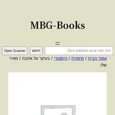
לדלג
לתוכן
MBG-Books
ח
חיפוש
Open Scanner
י
עמוד הבית
/
סיפורת
/
היסטורי
/ בעיקר על אהבה / מאיר
פ
שלו
ו
ש