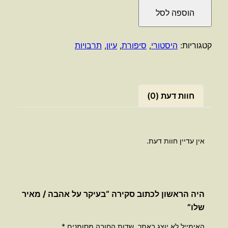
של
הוספה לסל
בעיקר
על
אהבה
קטגוריות:
היסטורי
,
סיפורת
,
עיון
,
תרבויות
/
מאיר
שלו
חוות דעת (0)
אין עדיין חוות דעת.
היה הראשון לכתוב סקירה “בעיקר על אהבה / מאיר
שלו”
האימייל לא יוצג באתר.
שדות החובה מסומנים
*