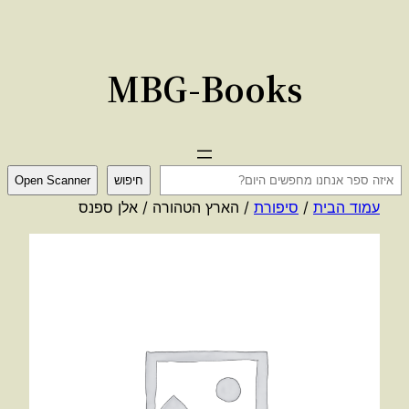
לדלג
לתוכן
MBG-Books
ח
חיפוש
Open Scanner
י
עמוד הבית
/
סיפורת
/ הארץ הטהורה / אלן ספנס
פ
ו
ש