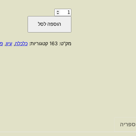
כמות
של
הוספה לסל
החופש
לבחור
/
מק"ט:
163
קטגוריות:
כלכלה
,
עיון
,
פי
מילטון
ורוז
פרידמן
ספריה