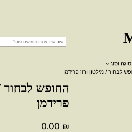
ח
י
פ
סוגה וסוג
ו
ש לבחור / מילטון ורוז פרידמן
ש
החופש לבחור / 
פרידמן
0.00
₪