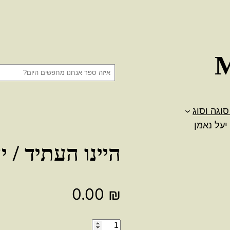
ח
י
פ
סוגה וסוג
ו
 יעל נאמן
ש
היינו העתיד / י
0.00
₪
כמות