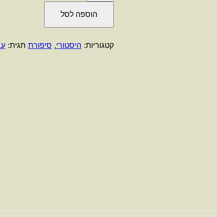
של
הוספה לסל
היינו
העתיד
/
קטגוריות:
היסטורי
,
סיפורת
תגית:
עב
יעל
נאמן