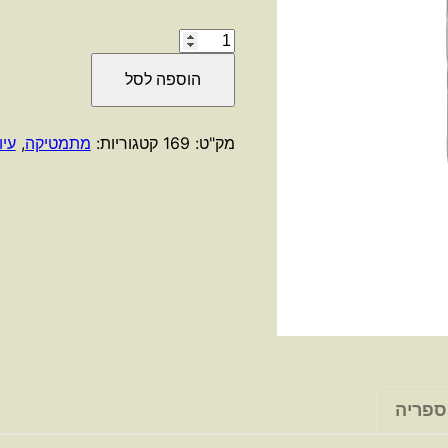
כמות
של
הוספה לסל
המוזיקה
של
המספרים
מק"ט:
169
קטגוריות:
מתמטיקה
,
עיו
הראשוניים
/
מרכוס
דו
סוטוי
ספריה