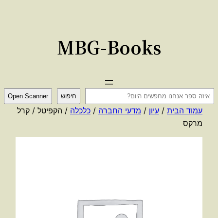
לדלג
לתוכן
MBG-Books
ח
חיפוש
Open Scanner
י
עמוד הבית
/
עיון
/
מדעי החברה
/
כלכלה
/ הקפיטל / קרל
פ
מרקס
ו
ש