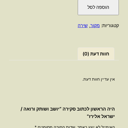
של
הוספה לסל
יושב
ושותק
ורואה
קטגוריות:
מקור
,
שירה
/
ישראל
אלירז
חוות דעת (0)
אין עדיין חוות דעת.
היה הראשון לכתוב סקירה “יושב ושותק ורואה /
ישראל אלירז”
האימייל לא יוצג באתר.
שדות החובה מסומנים
*