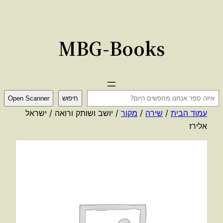
לדלג
לתוכן
MBG-Books
ח
חיפוש
Open Scanner
י
עמוד הבית
/
שירה
/
מקור
/ יושב ושותק ורואה / ישראל
פ
אלירז
ו
ש