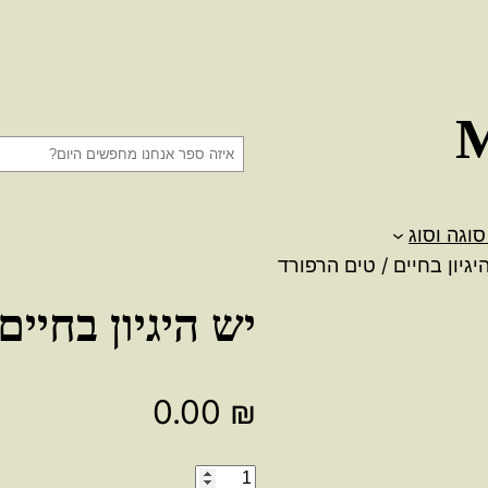
ח
י
פ
סוגה וסוג
ו
יגיון בחיים / טים הרפורד
ש
יש היגיון בחיים
0.00
₪
כמות