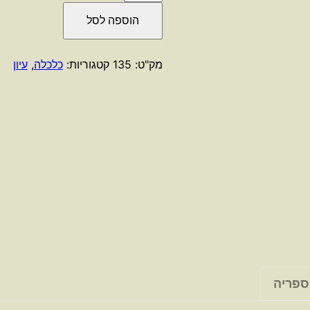
של
הוספה לסל
יש
היגיון
בחיים
מק"ט:
135
קטגוריות:
כלכלה
,
עיון
/
טים
הרפורד
ספריה