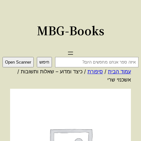
לדלג
לתוכן
MBG-Books
ח
חיפוש
Open Scanner
י
עמוד הבית
/
סיפורת
/ כיצד ומדוע – שאלות ותשובות /
פ
אשכנזי שרי
ו
ש