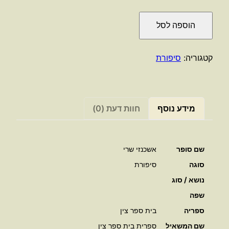
כמות
הוספה לסל
של
כיצד
ומדוע
קטגוריה:
סיפורת
–
שאלות
ותשובות
/
מידע נוסף
חוות דעת (0)
אשכנזי
שרי
שם סופר
אשכנזי שרי
סוגה
סיפורת
נושא / סוג
שפה
ספריה
בית ספר צין
שם המשאיל
ספרית בית ספר צין