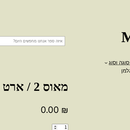
ח
י
פ
סוגה וסוג
ו
ש
מאוס 2 / ארט ספיגלמן
0.00
₪
כמות