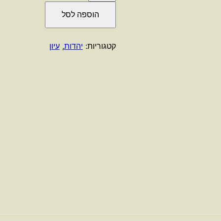
של
הוספה לסל
מאוס
2
/
קטגוריות:
יהדות
,
עיון
ארט
ספיגלמן