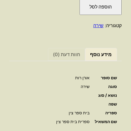
כמות
הוספה לסל
של
מר
סביון
קטגוריה:
שירה
וגברת
רקפת
/
אורן
מידע נוסף
חוות דעת (0)
רות
שם סופר
אורן רות
סוגה
שירה
נושא / סוג
שפה
ספריה
בית ספר צין
שם המשאיל
ספרית בית ספר צין