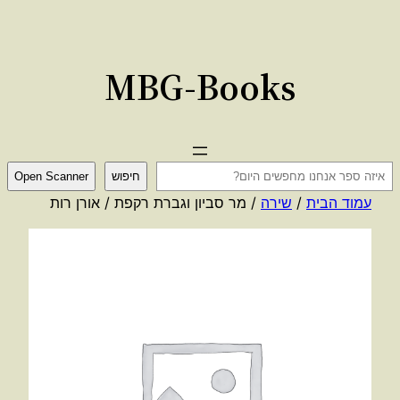
לדלג
לתוכן
MBG-Books
ח
חיפוש
Open Scanner
י
עמוד הבית
/
שירה
/ מר סביון וגברת רקפת / אורן רות
פ
ו
ש