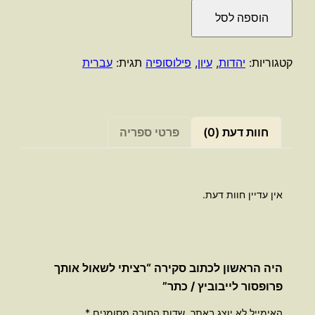
של
הוספה לסל
רציתי
לשאול
אותך
קטגוריות:
יהדות
,
עיון
,
פילוסופיה
תגית:
עברית
פרופסור
לייבוביץ
/
כתר
חוות דעת (0)
פרטי ספריה
אין עדיין חוות דעת.
היה הראשון לכתוב סקירה “רציתי לשאול אותך
פרופסור לייבוביץ / כתר”
האימייל לא יוצג באתר.
שדות החובה מסומנים
*