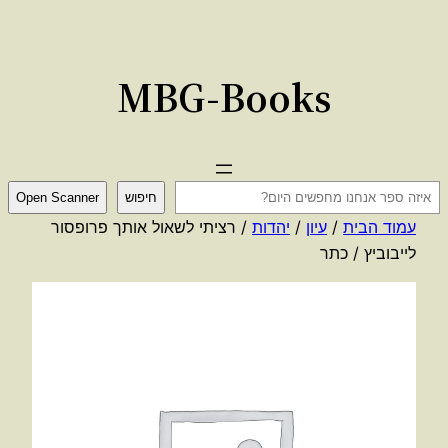
לדלג
לתוכן
MBG-Books
ח
חיפוש
Open Scanner
י
עמוד הבית
/
עיון
/
יהדות
/ רציתי לשאול אותך פרופסור
פ
לייבוביץ / כתר
ו
ש