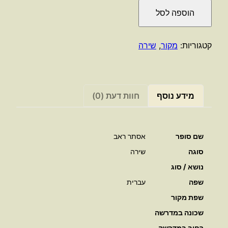
של
הוספה לסל
שירי
אסתר
ראב
קטגוריות:
מקור
,
שירה
/
אסתר
ראב
מידע נוסף
חוות דעת (0)
שם סופר
אסתר ראב
סוגה
שירה
נושא / סוג
שפה
עברית
שפת מקור
שכונה במדרשה
רחוב במדרשה