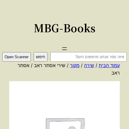
לדלג
לתוכן
MBG-Books
ח
חיפוש
Open Scanner
י
עמוד הבית
/
שירה
/
מקור
/ שירי אסתר ראב / אסתר
פ
ראב
ו
ש