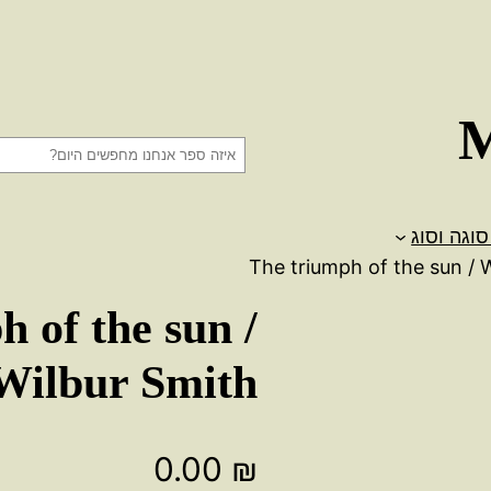
ח
י
פ
סוגה וסוג
ו
ש
 of the sun /
Wilbur Smith
0.00
₪