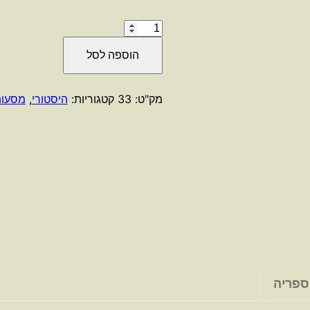
כמות
של
הוספה לסל
The
triumph
of
מק"ט:
33
קטגוריות:
היסטורי
,
מסעו
the
sun
/
Wilbur
Smith
ספריה