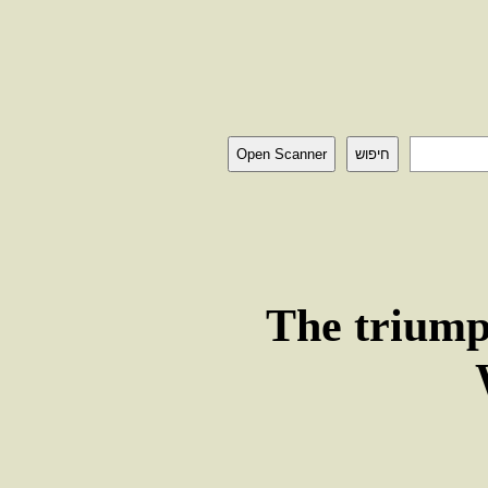
חיפוש
Open Scanner
The triumph