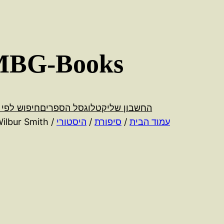
לדלג
לתוכן
MBG-Books
החשבון שלי
קטלוג
סל הספרים
חיפוש לפי 
עמוד הבית
/
סיפורת
/
היסטורי
/ The triumph of the sun / Wilbur Smith